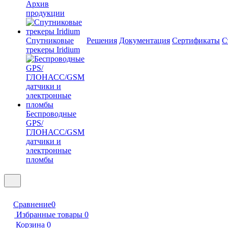
Архив
продукции
Спутниковые
Решения
Документация
Сертификаты
С
трекеры Iridium
Беспроводные
GPS/
ГЛОНАСС/GSM
датчики и
электронные
пломбы
Сравнение
0
Избранные товары
0
Корзина
0