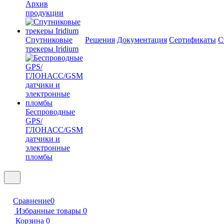
Архив
продукции
Спутниковые
Решения
Документация
Сертификаты
С
трекеры Iridium
Беспроводные
GPS/
ГЛОНАСС/GSM
датчики и
электронные
пломбы
Сравнение
0
Избранные товары
0
Корзина
0